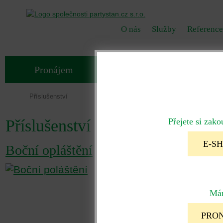
O nás
Služby
Reference
Pronájem
Příslušenství
Popt
Příslušenství
Příslušenství
Přejete si zako
E-S
Boční opláštění
Mám
PRON