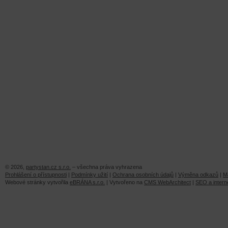
© 2026,
partystan.cz s.r.o.
– všechna práva vyhrazena
Prohlášení o přístupnosti
|
Podmínky užití
|
Ochrana osobních údajů
|
Výměna odkazů
|
M
Webové stránky vytvořila
eBRÁNA s.r.o.
| Vytvořeno na
CMS WebArchitect
|
SEO a intern