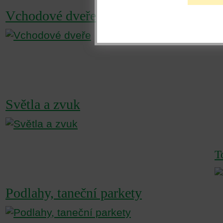
Vchodové dveře
Světla a zvuk
T
Podlahy, taneční parkety